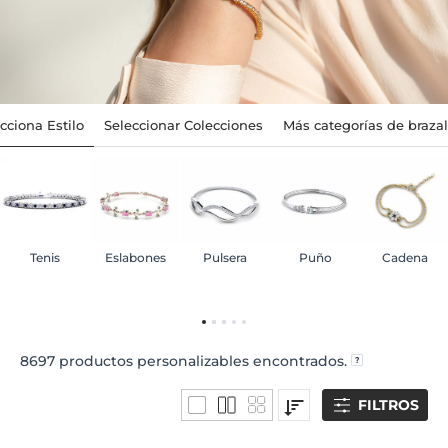
cciona Estilo
Seleccionar Colecciones
Más categorías de braza
Tenis
Eslabones
Pulsera
Puño
Cadena
8697
productos personalizables encontrados.
FILTROS