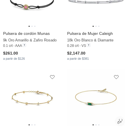
Pulsera de cordón Munas
Pulsera de Mujer Caleigh
9k Oro Amarillo & Zafiro Rosado
18k Oro Blanco & Diamante
0.1 crt - AAA
0.28 crt - VS
$261.00
$2,147.00
a partir de $126
a partir de $381