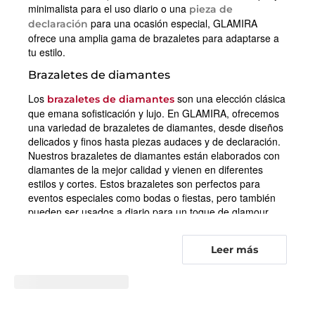
minimalista para el uso diario o una
pieza de
para una ocasión especial, GLAMIRA
declaración
ofrece una amplia gama de brazaletes para adaptarse a
tu estilo.
Brazaletes de diamantes
Los
son una elección clásica
brazaletes de diamantes
que emana sofisticación y lujo. En GLAMIRA, ofrecemos
una variedad de brazaletes de diamantes, desde diseños
delicados y finos hasta piezas audaces y de declaración.
Nuestros brazaletes de diamantes están elaborados con
diamantes de la mejor calidad y vienen en diferentes
estilos y cortes. Estos brazaletes son perfectos para
eventos especiales como bodas o fiestas, pero también
pueden ser usados a diario para un toque de glamour.
Brazaletes de piedras preciosas
Leer más
Los
son una elección
brazaletes de piedras preciosas
popular por su belleza natural y colores únicos. En
GLAMIRA, ofrecemos una amplia gama de brazaletes de
piedras preciosas, que incluyen
,
,
Rubí
Esmeralda