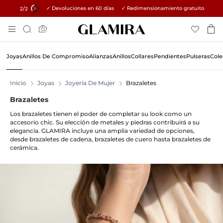
✓ Devoluciones en 60 días ✓ Redimensionamiento gratuito
15% en todos los pedidos →
2
/2
Skip
Búsqueda
To
Content
Joyas
Anillos De Compromiso
Alianzas
Anillos
Collares
Pendientes
Pulseras
Cole
Inicio
Joyas
Joyería De Mujer
Brazaletes
Brazaletes
Los brazaletes tienen el poder de completar su look como un
accesorio chic. Su elección de metales y piedras contribuirá a su
elegancia. GLAMIRA incluye una amplia variedad de opciones,
desde brazaletes de cadena, brazaletes de cuero hasta brazaletes de
cerámica.