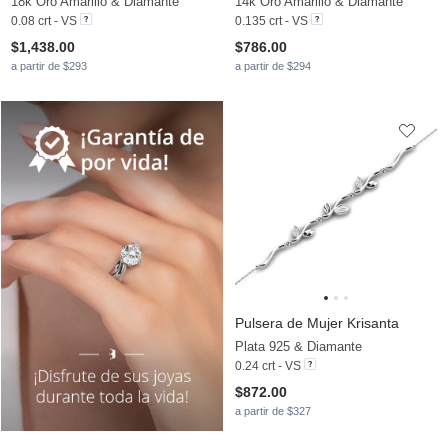
18k Oro Amarillo & Diamante
14k Oro Amarillo & Diamante
0.08 crt - VS
0.135 crt - VS
$1,438.00
$786.00
a partir de $293
a partir de $294
Pulsera de Mujer Krisanta
Plata 925 & Diamante
0.24 crt - VS
$872.00
a partir de $327