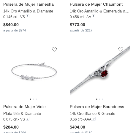
Pulsera de Mujer Tamesha
Pulsera de Mujer Chaumont
14k Oro Amarillo & Diamante
14k Oro Amarillo & Esmeralda & Diamante cultivado en laboratorio
0.145 crt - VS
0.456 crt - AA
$840.00
$773.00
a partir de $274
a partir de $217
Pulsera de Mujer Viole
Pulsera de Mujer Boundness
Plata 925 & Diamante
14k Oro Blanco & Granate
0.075 crt - VS
0.66 crt - AAA
$284.00
$494.00
a partir de $204
a partir de $189