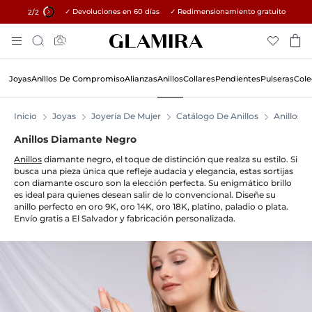
✓ Devoluciones en 60 días ✓ Redimensionamiento gratuito
15% en todos los pedidos →
2
/2
Skip
Búsqueda
To
Content
Joyas
Anillos De Compromiso
Alianzas
Anillos
Collares
Pendientes
Pulseras
Cole
Inicio
Joyas
Joyería De Mujer
Catálogo De Anillos
Anillos
Anillos Diamante Negro
Anillos
diamante negro, el toque de distinción que realza su estilo. Si
busca una pieza única que refleje audacia y elegancia, estas sortijas
con diamante oscuro son la elección perfecta. Su enigmático brillo
es ideal para quienes desean salir de lo convencional. Diseñe su
anillo perfecto en oro 9K, oro 14K, oro 18K, platino, paladio o plata.
Envío gratis a El Salvador y fabricación personalizada.