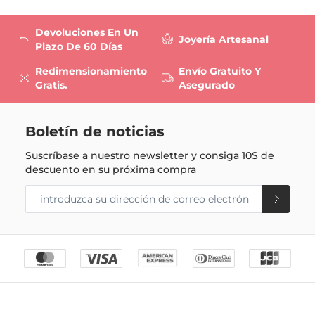
Devoluciones En Un
Joyería Artesanal
Plazo De 60 Días
Redimensionamiento
Envío Gratuito Y
Gratis.
Asegurado
Boletín de noticias
Suscríbase a nuestro newsletter y consiga
10$
de
descuento en su próxima compra