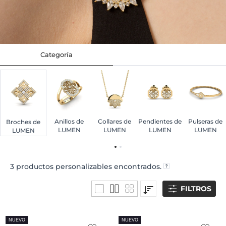
Categoría
Anillos de
Collares de
Pendientes de
Pulseras de
Broches de
LUMEN
LUMEN
LUMEN
LUMEN
LUMEN
3
productos personalizables encontrados.
FILTROS
NUEVO
NUEVO