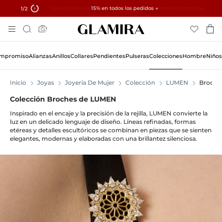
✓ Devoluciones en 60 días ✓ Redimensionamiento gratuito
15% en todos los pedidos →
1
/2
Skip
Búsqueda
To
Content
Compromiso
Alianzas
Anillos
Collares
Pendientes
Pulseras
Colecciones
Hombre
Niños
Inicio
Joyas
Joyería De Mujer
Colección
LUMEN
Broche
Colección Broches de LUMEN
Inspirado en el encaje y la precisión de la rejilla, LUMEN convierte la
luz en un delicado lenguaje de diseño. Líneas refinadas, formas
etéreas y detalles escultóricos se combinan en piezas que se sienten
elegantes, modernas y elaboradas con una brillantez silenciosa.